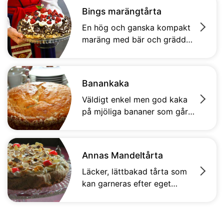
Rekommenderas starkt till
Bings marängtårta
alla choklad älskare!
En hög och ganska kompakt
maräng med bär och grädde.
Generöst, läckert och
oemotståndligt som
avrundning.
Banankaka
Väldigt enkel men god kaka
på mjöliga bananer som går
snabbt att röra ihop
Annas Mandeltårta
Läcker, lättbakad tårta som
kan garneras efter eget
tycke.