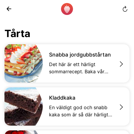
Tårta
Snabba jordgubbstårtan
Det här är ett härligt
sommarrecept. Baka vår
läckra tårta och bli drottning
på midsommarfesten!
Kladdkaka
En väldigt god och snabb
kaka som är så där härligt
kladdig i mitten precis som
man vill ha det.