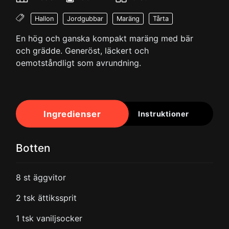
Hallon
Jordgubbar
Maräng
Tårta
En hög och ganska kompakt maräng med bär
och grädde. Generöst, läckert och
oemotståndligt som avrundning.
Ingredienser
Instruktioner
Botten
8
st äggvitor
2
tsk ättikssprit
1
tsk vaniljsocker