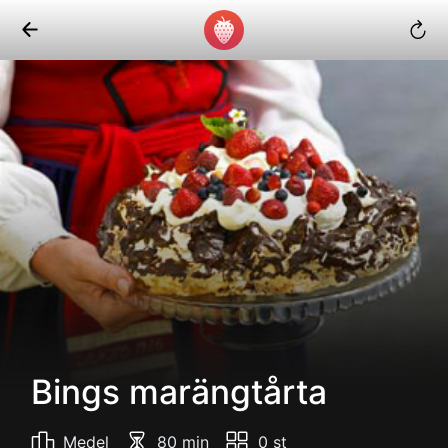
Bings marängtårta
Medel
80 min
0 st