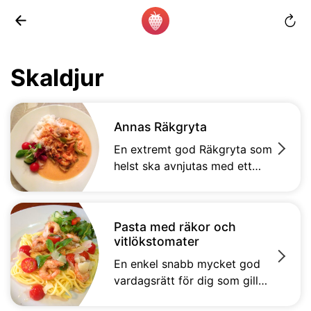
Skaldjur
Annas Räkgryta
En extremt god Räkgryta som
helst ska avnjutas med ett
glas vitt en regnig sommar
dag.
Pasta med räkor och
vitlökstomater
En enkel snabb mycket god
vardagsrätt för dig som gillar
pasta, räkor och vitlök.&#13;