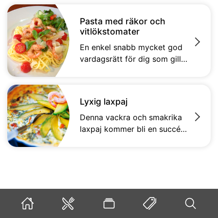
dag.
Pasta med räkor och
vitlökstomater
En enkel snabb mycket god
vardagsrätt för dig som gillar
pasta, räkor och vitlök.&#13;
Lyxig laxpaj
Denna vackra och smakrika
laxpaj kommer bli en succé
på bordet! Lägg ner lax, dill
och purjolök i pajskalet och
häll på den krämiga
äggstanningen innan du gör
ett vackert mönster på
toppen med avokadon.
Himmelskt gott!