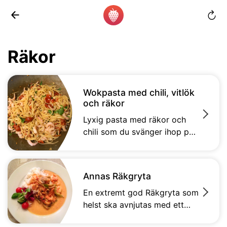
Räkor
Wokpasta med chili, vitlök
och räkor
Lyxig pasta med räkor och
chili som du svänger ihop på
nolltid. Underbart god rätt
som jag älskar och smaker av
koriander och vitlök ger en
Annas Räkgryta
asiatisk touch.
En extremt god Räkgryta som
helst ska avnjutas med ett
glas vitt en regnig sommar