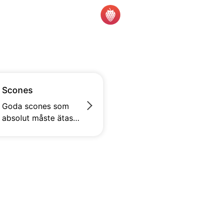
Scones
Goda scones som
absolut måste ätas
minst 30 minuter
efter de är klara. Låt
gärna smöret smälta
på scones innan
avsmakning.