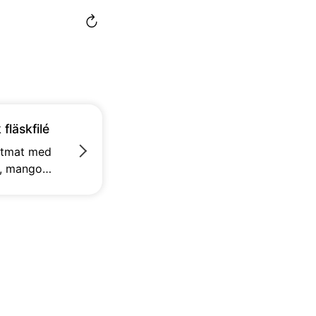
 fläskfilé
stmat med
lé, mango
, banan,
ner, grädde
y. Enkelt
som är
tt att servera
ta jordnötter