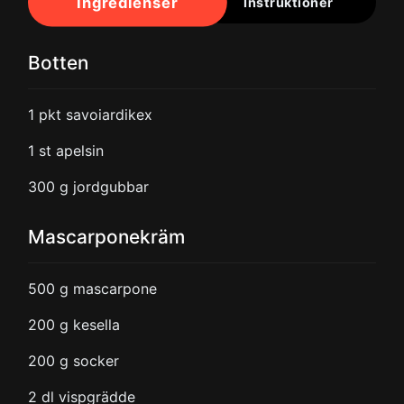
Ingredienser
Instruktioner
Botten
1
pkt savoiardikex
1
st apelsin
300
g jordgubbar
Mascarponekräm
500
g mascarpone
200
g kesella
200
g socker
2
dl vispgrädde