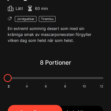
Lätt
60 min
Jordgubbar
Tiramisu
En extremt sommrig desert som med sin
krämiga smak av mascarponeosten förgyller
vilken dag som helst när som helst.
8
Portioner
2
4
6
8
10
12