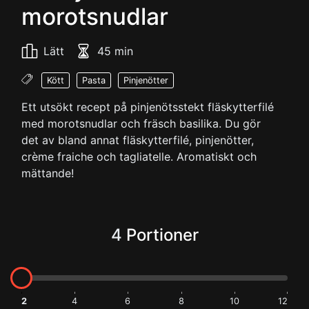
morotsnudlar
Lätt
45 min
Kött
Pasta
Pinjenötter
Ett utsökt recept på pinjenötsstekt fläskytterfilé
med morotsnudlar och fräsch basilika. Du gör
det av bland annat fläskytterfilé, pinjenötter,
crème fraiche och tagliatelle. Aromatiskt och
mättande!
4
Portioner
2
4
6
8
10
12