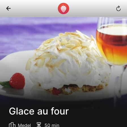
Glace au four
Medel
50 min