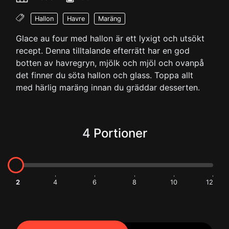
Hallon
Havre
Maräng
Glace au four med hallon är ett lyxigt och utsökt
recept. Denna tilltalande efterrätt har en god
botten av havregryn, mjölk och mjöl och ovanpå
det finner du söta hallon och glass. Toppa allt
med härlig maräng innan du gräddar desserten.
4
Portioner
2
4
6
8
10
12