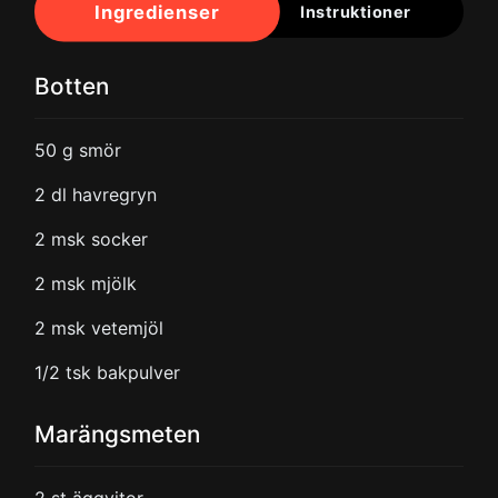
Ingredienser
Instruktioner
Botten
50
g smör
2
dl havregryn
2
msk socker
2
msk mjölk
2
msk vetemjöl
1/2
tsk bakpulver
Marängsmeten
2
st äggvitor